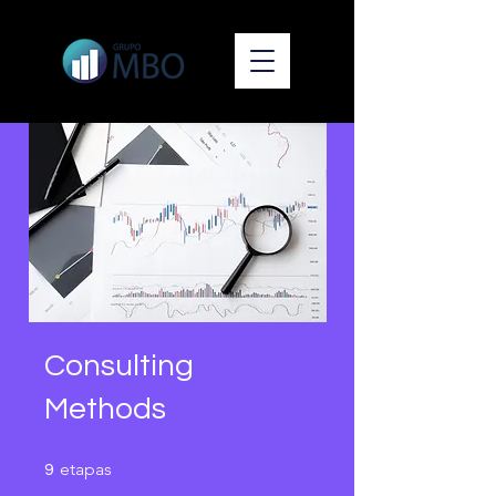
Consulting
Methods
9 etapas
etapas
9