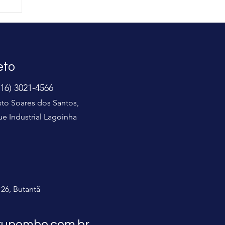
s
:
eto
(16) 3021-4566
to Soares dos Santos,
ue Industrial Lagoinha
126, Butantã
rupombo.com.br