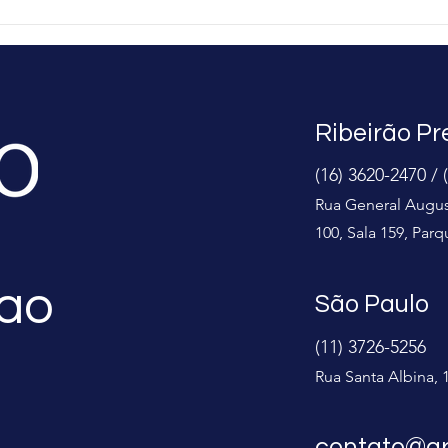
conformidade
Desvendando os segredo
fiscais é
do planejamento tributário
ara o sucesso
Como minimizar custos e
: Descubra a
maximizar lucros com o
iscal
Grupo MBO.
ada do Grupo MBO
Ribeirão Pr
(16) 3620-2470 / 
Rua General Augus
100, Sala 159, Parq
 ao
São Paulo
(11) 3726-5256
Rua Santa Albina, 
contato@g