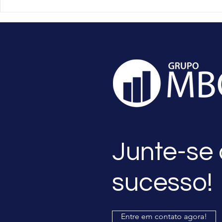
No mundo dos negócios, a
Por que a 
conformidade com as leis
com as leis 
fiscais pode parecer um
essencial p
fardo, mas é na verdade um
empresarial
dos pilares fundamentais
assessoria f
para o sucesso empresarial
especializ
a longo prazo. A não
conformidade pode resultar
Junte-se
sucesso!
Entre em contato agora!